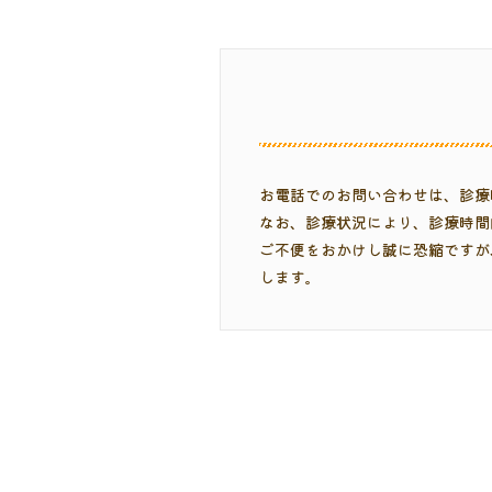
矯正日は、5（日）
当院は以下の施設基
2025.05.27
詳しくは
こちら
福島県南で初のマウス
お電話でのお問い合わせは、診療
ポリリン酸ホワイト
なお、診療状況により、診療時間
ご不便をおかけし誠に恐縮ですが
します。