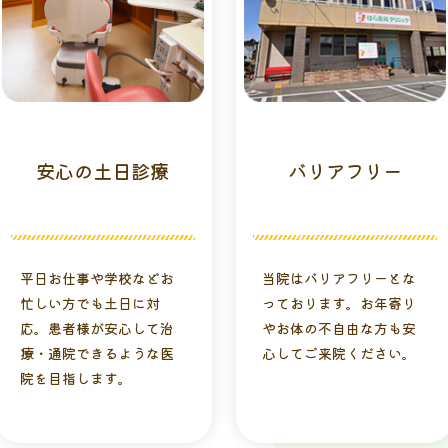
安⼼の
⼟⽇診療
バリアフリー
平⽇お仕事や学校などお
当院はバリアフリーとな
忙しい⽅でも⼟⽇に対
っております。お年寄り
応。患者様が安⼼して治
やお体の不⾃由な⽅も安
療・通院できるような医
⼼してご来院ください。
院を⽬指します。