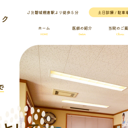
HOME
Doctor
Clinic
ＪＲ磐城棚倉駅より徒歩５分
⼟⽇診療 / 駐⾞
ホーム
医師の紹介
当院のご
HOME
Doctor
Clinic
で