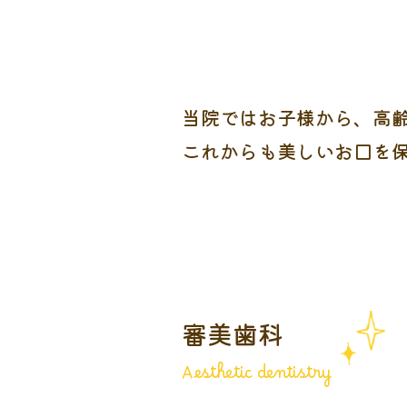
当院ではお⼦様から、⾼
これからも美しいお⼝を
審美歯科
Aesthetic dentistry