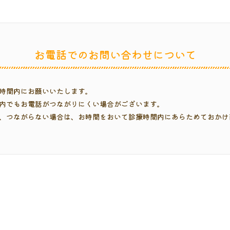
です。
準等に適合している旨、厚生労働省地方厚生（支）局に届出を行ってい
お電話での
お問い合わせについて
ピース矯正“インビザライン”を始めました。
時間内にお願いいたします。
ニング、メディカルエステ始めました。
内でもお電話がつながりにくい場合がございます。
、つながらない場合は、お時間をおいて診療時間内にあらためておかけ