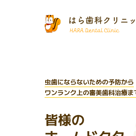
⾍⻭にならないための予防から
ワンランク上の審美⻭科治療ま
皆様の